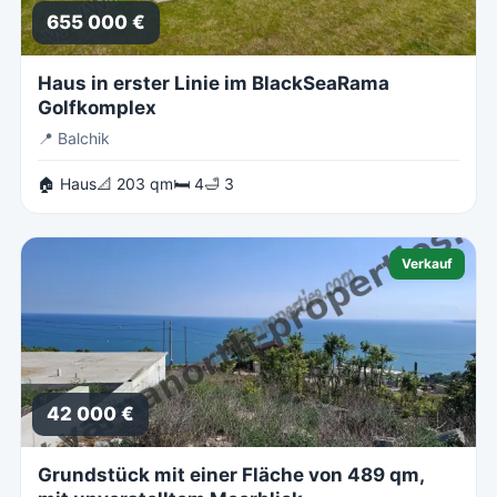
655 000 €
Haus in erster Linie im BlackSeaRama
Golfkomplex
📍
Balchik
🏠 Haus
📐 203 qm
🛏 4
🛁 3
Verkauf
42 000 €
Grundstück mit einer Fläche von 489 qm,