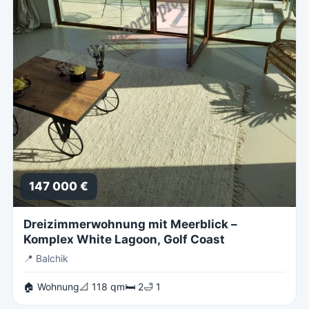
147 000 €
Dreizimmerwohnung mit Meerblick –
Komplex White Lagoon, Golf Coast
📍
Balchik
🏠 Wohnung
📐 118 qm
🛏 2
🛁 1