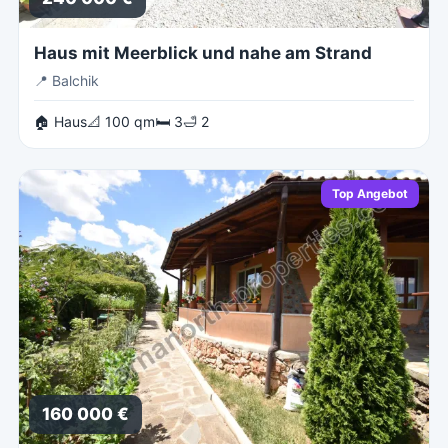
Haus mit Meerblick und nahe am Strand
📍
Balchik
🏠 Haus
📐 100 qm
🛏 3
🛁 2
Top Angebot
160 000 €