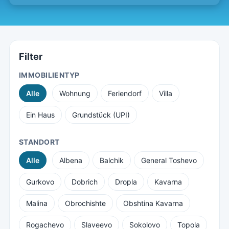
Filter
IMMOBILIENTYP
Alle
Wohnung
Feriendorf
Villa
Ein Haus
Grundstück (UPI)
STANDORT
Alle
Albena
Balchik
General Toshevo
Gurkovo
Dobrich
Dropla
Kavarna
Malina
Obrochishte
Obshtina Kavarna
Rogachevo
Slaveevo
Sokolovo
Topola