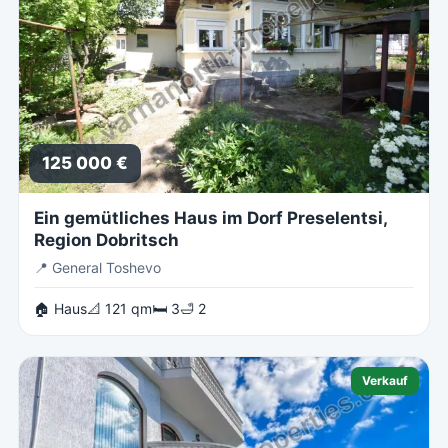
125 000 €
Ein gemütliches Haus im Dorf Preselentsi,
Region Dobritsch
📍
General Toshevo
🏠 Haus
📐 121 qm
🛏 3
🛁 2
Verkauf