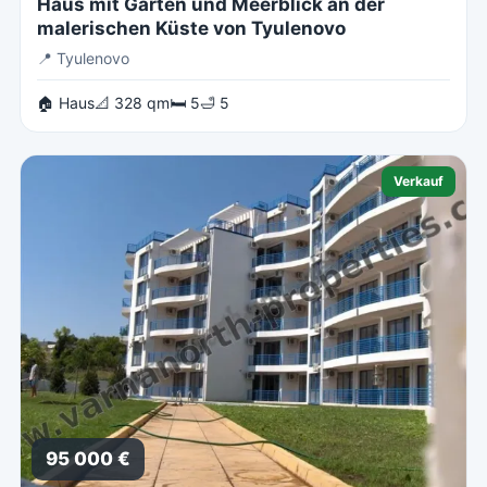
Haus mit Garten und Meerblick an der
malerischen Küste von Tyulenovo
📍
Tyulenovo
🏠 Haus
📐 328 qm
🛏 5
🛁 5
Verkauf
95 000 €