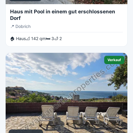
Haus mit Pool in einem gut erschlossenen
Dorf
📍
Dobrich
🏠 Haus
📐 142 qm
🛏 3
🛁 2
Verkauf