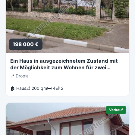
198 000 €
Ein Haus in ausgezeichnetem Zustand mit
der Möglichkeit zum Wohnen für zwei
Familien
📍
Dropla
🏠 Haus
📐 200 qm
🛏 4
🛁 2
Verkauf