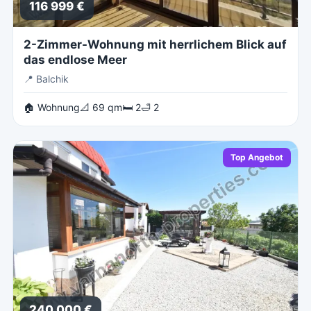
116 999 €
2-Zimmer-Wohnung mit herrlichem Blick auf
das endlose Meer
📍
Balchik
🏠 Wohnung
📐 69 qm
🛏 2
🛁 2
Top Angebot
240 000 €