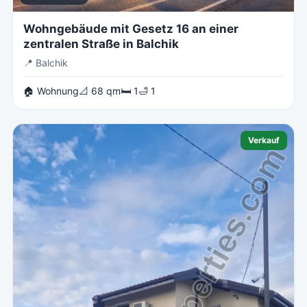
Wohngebäude mit Gesetz 16 an einer
zentralen Straße in Balchik
📍
Balchik
🏠 Wohnung
📐 68 qm
🛏 1
🛁 1
Verkauf