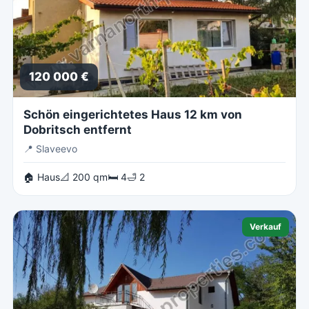
120 000 €
Schön eingerichtetes Haus 12 km von
Dobritsch entfernt
📍
Slaveevo
🏠 Haus
📐 200 qm
🛏 4
🛁 2
Verkauf