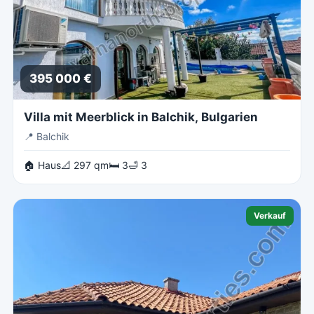
395 000 €
Villa mit Meerblick in Balchik, Bulgarien
📍
Balchik
🏠 Haus
📐 297 qm
🛏 3
🛁 3
Verkauf