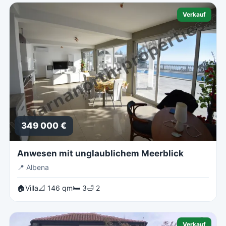
Verkauf
349 000 €
Anwesen mit unglaublichem Meerblick
📍
Albena
🏠Villa
📐 146 qm
🛏 3
🛁 2
Verkauf