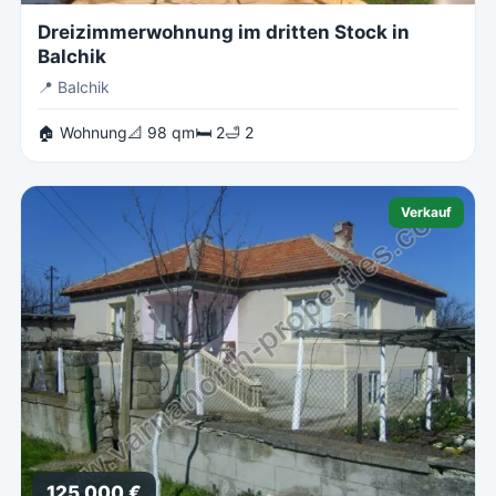
Dreizimmerwohnung im dritten Stock in
Balchik
📍
Balchik
🏠 Wohnung
📐 98 qm
🛏 2
🛁 2
Verkauf
125 000 €