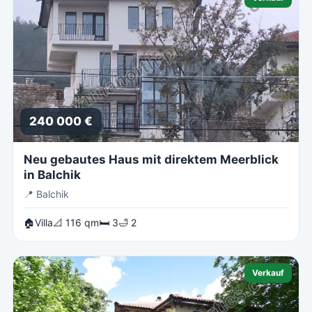
240 000 €
Neu gebautes Haus mit direktem Meerblick
in Balchik
📍
Balchik
🏠Villa
📐 116 qm
🛏 3
🛁 2
Verkauf