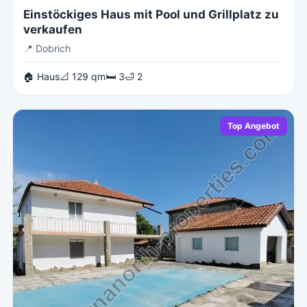
Einstöckiges Haus mit Pool und Grillplatz zu
verkaufen
📍
Dobrich
🏠 Haus
📐 129 qm
🛏 3
🛁 2
Top Angebot