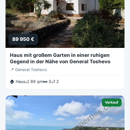
89 950 €
Haus mit großem Garten in einer ruhigen
Gegend in der Nähe von General Toshevo
📍
General Toshevo
🏠 Haus
📐 89 qm
🛏 3
🛁 2
Verkauf