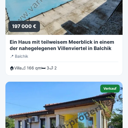
197 000 €
Ein Haus mit teilweisem Meerblick in einem
der nahegelegenen Villenviertel in Balchik
📍
Balchik
🏠Villa
📐 166 qm
🛏 3
🛁 2
Verkauf