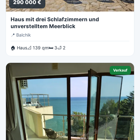
290 000 €
Haus mit drei Schlafzimmern und
unverstelltem Meerblick
📍
Balchik
🏠 Haus
📐 139 qm
🛏 3
🛁 2
Verkauf