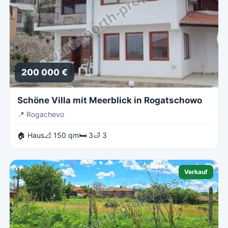
200 000 €
Schöne Villa mit Meerblick in Rogatschowo
📍
Rogachevo
🏠 Haus
📐 150 qm
🛏 3
🛁 3
Verkauf