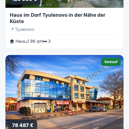
Haus im Dorf Tyulenovo in der Nähe der
Küste
📍
Tyulenovo
🏠 Haus
📐 98 qm
🛏 3
Verkauf
78 487 €