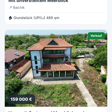
mit unverstelltem Meerblick
📍
Balchik
🏠 Grundstück (UPI)
📐 489 qm
Verkauf
159 000 €