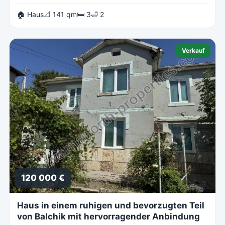
🏠 Haus
📐 141 qm
🛏 3
🛁 2
Verkauf
120 000 €
Haus in einem ruhigen und bevorzugten Teil
von Balchik mit hervorragender Anbindung