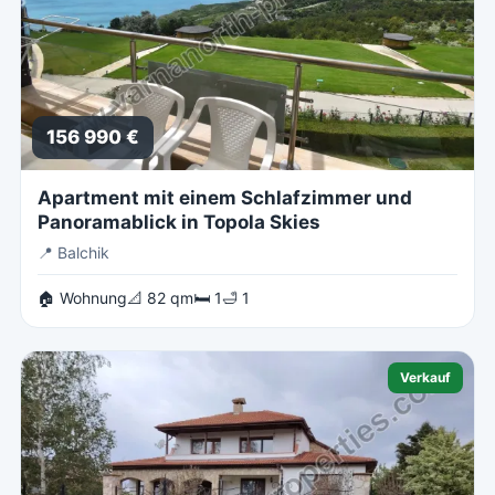
156 990 €
Apartment mit einem Schlafzimmer und
Panoramablick in Topola Skies
📍
Balchik
🏠 Wohnung
📐 82 qm
🛏 1
🛁 1
Verkauf