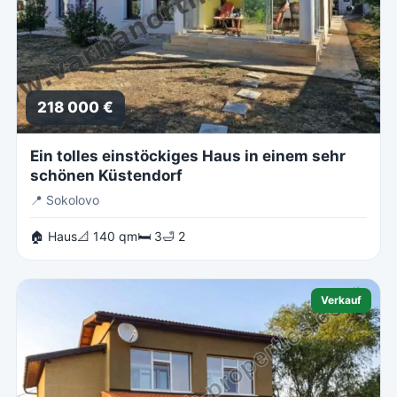
218 000 €
Ein tolles einstöckiges Haus in einem sehr
schönen Küstendorf
📍
Sokolovo
🏠 Haus
📐 140 qm
🛏 3
🛁 2
Verkauf