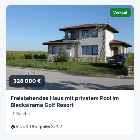
Verkauf
328 000 €
Freistehendes Haus mit privatem Pool im
Blacksirama Golf Resort
📍
Balchik
🏠Villa
📐 185 qm
🛏 3
🛁 2