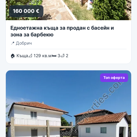
160 000 €
Едноетажна къща за продан с басейн и
зона за барбекю
📍
Добрич
🏠 Къща
📐 129 кв.м
🛏 3
🛁 2
Топ оферта