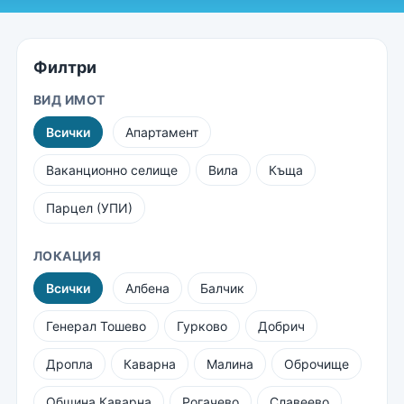
Филтри
ВИД ИМОТ
Всички
Апартамент
Ваканционно селище
Вила
Къща
Парцел (УПИ)
ЛОКАЦИЯ
Всички
Албена
Балчик
Генерал Тошево
Гурково
Добрич
Дропла
Каварна
Малина
Оброчище
Община Каварна
Рогачево
Славеево