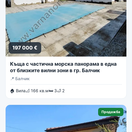
197 000 €
Къща с частична морска панорама в една
от близките вилни зони в гр. Балчик
📍
Балчик
🏠 Вила
📐 166 кв.м
🛏 3
🛁 2
Продажба