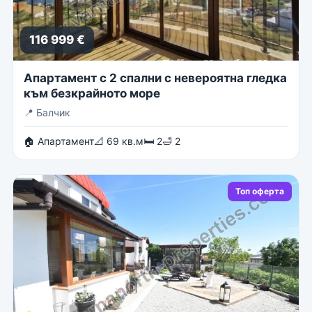
116 999 €
Апартамент с 2 спални с невероятна гледка
към безкрайното море
📍
Балчик
🏠 Апартамент
📐 69 кв.м
🛏 2
🛁 2
Топ оферта