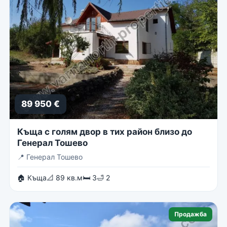
89 950 €
Къща с голям двор в тих район близо до
Генерал Тошево
📍
Генерал Тошево
🏠 Къща
📐 89 кв.м
🛏 3
🛁 2
Продажба