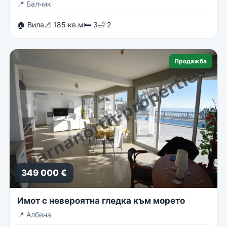
📍
Балчик
🏠 Вила
📐 185 кв.м
🛏 3
🛁 2
Продажба
349 000 €
Имот с невероятна гледка към морето
📍
Албена