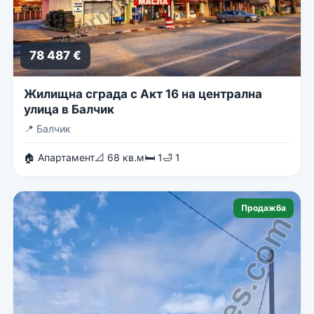
78 487 €
Жилищна сграда с Акт 16 на централна
улица в Балчик
📍
Балчик
🏠 Апартамент
📐 68 кв.м
🛏 1
🛁 1
Продажба