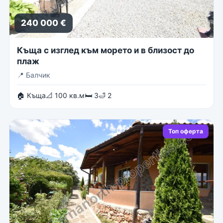
240 000 €
Къща с изглед към морето и в близост до
плаж
📍
Балчик
🏠 Къща
📐 100 кв.м
🛏 3
🛁 2
Топ оферта