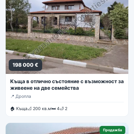
198 000 €
Къща в отлично състояние с възможност за
живеене на две семейства
📍
Дропла
🏠 Къща
📐 200 кв.м
🛏 4
🛁 2
Продажба