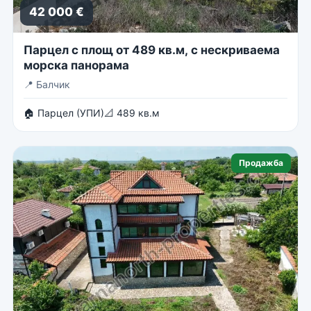
42 000 €
Парцел с площ от 489 кв.м, с нескриваема
морска панорама
📍
Балчик
🏠 Парцел (УПИ)
📐 489 кв.м
Продажба