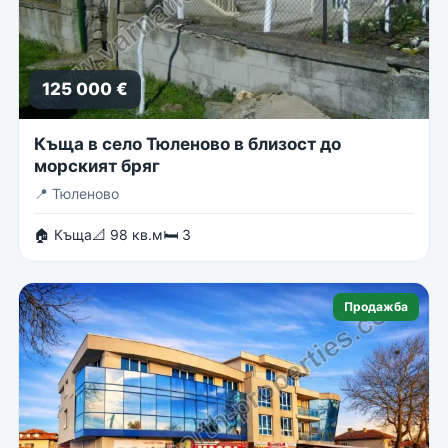
125 000 €
Къща в село Тюленово в близост до
морският бряг
📍
Тюленово
🏠 Къща
📐 98 кв.м
🛏 3
Продажба