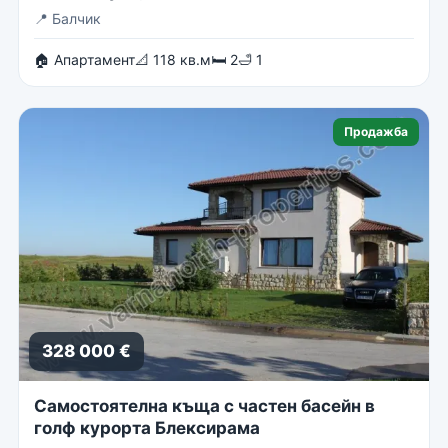
📍
Балчик
🏠 Апартамент
📐 118 кв.м
🛏 2
🛁 1
Продажба
328 000 €
Самостоятелна къща с частен басейн в
голф курорта Блексирама