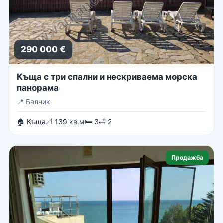
290 000 €
Къща с три спални и нескриваема морска
панорама
📍
Балчик
🏠 Къща
📐 139 кв.м
🛏 3
🛁 2
Продажба