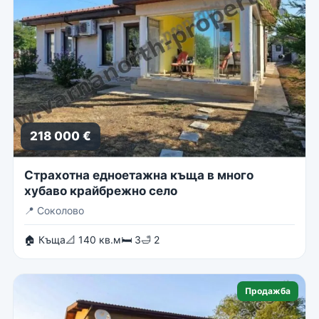
218 000 €
Страхотна едноетажна къща в много
хубаво крайбрежно село
📍
Соколово
🏠 Къща
📐 140 кв.м
🛏 3
🛁 2
Продажба