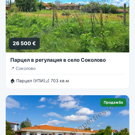
26 500 €
Парцел в регулация в село Соколово
📍
Соколово
🏠 Парцел (УПИ)
📐 703 кв.м
Продажба