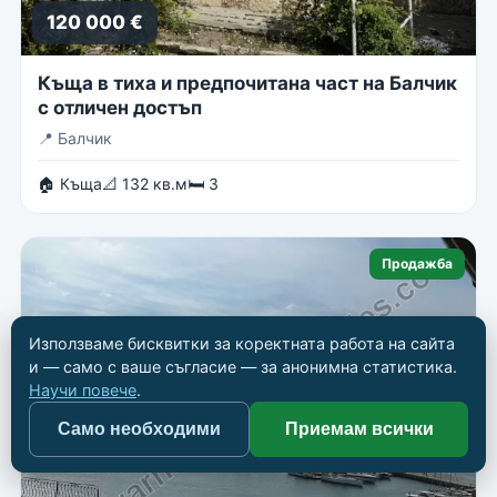
120 000 €
Къща в тиха и предпочитана част на Балчик
с отличен достъп
📍
Балчик
🏠 Къща
📐 132 кв.м
🛏 3
Продажба
Използваме бисквитки за коректната работа на сайта
и — само с ваше съгласие — за анонимна статистика.
Научи повече
.
Само необходими
Приемам всички