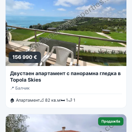
156 990 €
Двустаен апартамент с панорамна гледка в
Topola Skies
📍
Балчик
🏠 Апартамент
📐 82 кв.м
🛏 1
🛁 1
Продажба