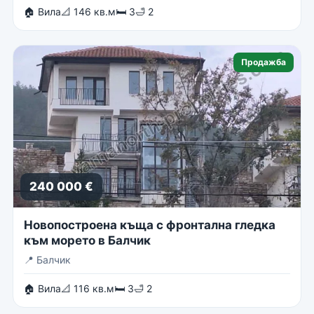
🏠 Вила
📐 146 кв.м
🛏 3
🛁 2
Продажба
240 000 €
Новопостроена къща с фронтална гледка
към морето в Балчик
📍
Балчик
🏠 Вила
📐 116 кв.м
🛏 3
🛁 2