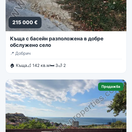
215 000 €
Къща с басейн разположена в добре
обслужено село
📍
Добрич
🏠 Къща
📐 142 кв.м
🛏 3
🛁 2
Продажба