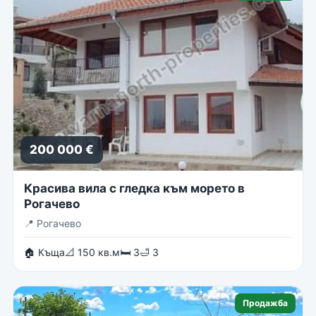
200 000 €
Красива вила с гледка към морето в
Рогачево
📍
Рогачево
🏠 Къща
📐 150 кв.м
🛏 3
🛁 3
Продажба