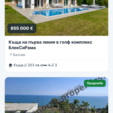
655 000 €
Къща на първа линия в голф комплекс
БлекСиРама
📍
Балчик
🏠 Къща
📐 203 кв.м
🛏 4
🛁 3
Продажба