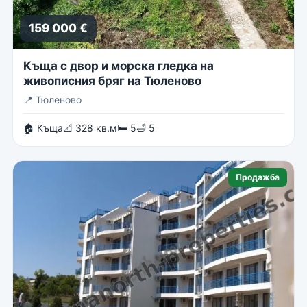
159 000 €
Kъща с двор и морска гледка на
живописния бряг на Тюленово
📍
Тюленово
🏠 Къща
📐 328 кв.м
🛏 5
🛁 5
Продажба