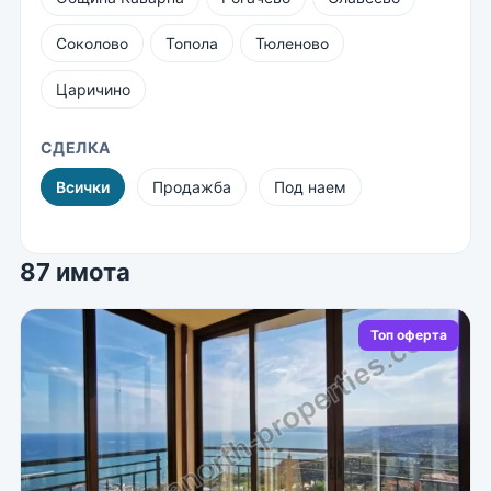
Соколово
Топола
Тюленово
Царичино
СДЕЛКА
Всички
Продажба
Под наем
87 имота
Топ оферта