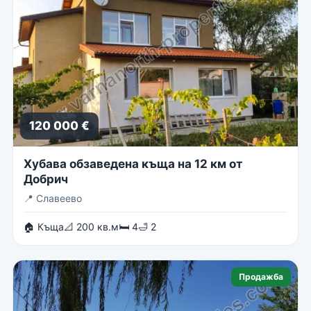
120 000 €
Хубава обзаведена къща на 12 км от
Добрич
📍
Славеево
🏠 Къща
📐 200 кв.м
🛏 4
🛁 2
Продажба