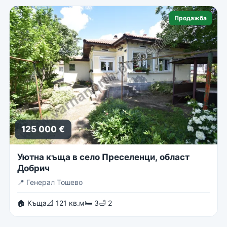
Продажба
125 000 €
Уютна къща в село Преселенци, област
Добрич
📍
Генерал Тошево
🏠 Къща
📐 121 кв.м
🛏 3
🛁 2