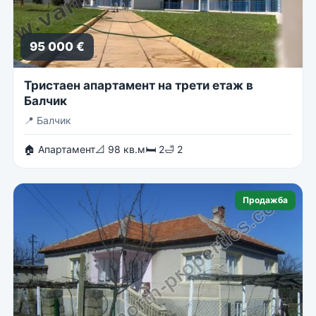
95 000 €
Тристаен апартамент на трети етаж в
Балчик
📍
Балчик
🏠 Апартамент
📐 98 кв.м
🛏 2
🛁 2
Продажба