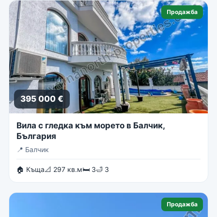
Продажба
395 000 €
Вила с гледка към морето в Балчик,
България
📍
Балчик
🏠 Къща
📐 297 кв.м
🛏 3
🛁 3
Продажба