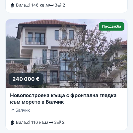
🏠 Вила
📐 146 кв.м
🛏 3
🛁 2
Продажба
240 000 €
Новопостроена къща с фронтална гледка
към морето в Балчик
📍
Балчик
🏠 Вила
📐 116 кв.м
🛏 3
🛁 2