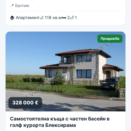
📍
Балчик
🏠 Апартамент
📐 118 кв.м
🛏 2
🛁 1
Продажба
328 000 €
Самостоятелна къща с частен басейн в
голф курорта Блексирама