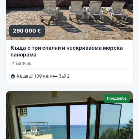
290 000 €
Къща с три спални и нескриваема морска
панорама
📍
Балчик
🏠 Къща
📐 139 кв.м
🛏 3
🛁 2
Продажба