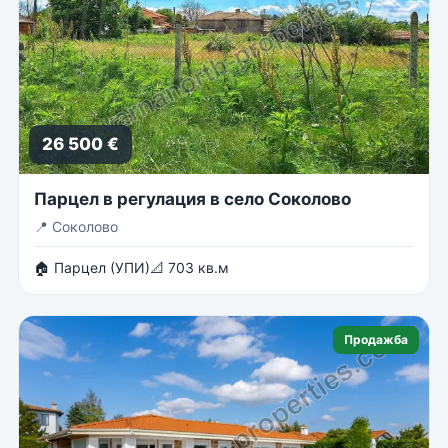
26 500 €
Парцел в регулация в село Соколово
📍
Соколово
🏠 Парцел (УПИ)
📐 703 кв.м
Продажба