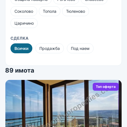
Соколово
Топола
Тюленово
Царичино
СДЕЛКА
Всички
Продажба
Под наем
89 имота
Топ оферта