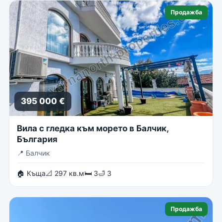
Продажба
395 000 €
Вила с гледка към морето в Балчик,
България
📍
Балчик
🏠 Къща
📐 297 кв.м
🛏 3
🛁 3
Продажба