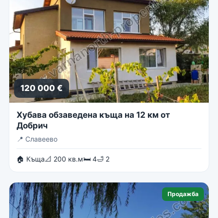
120 000 €
Хубава обзаведена къща на 12 км от
Добрич
📍
Славеево
🏠 Къща
📐 200 кв.м
🛏 4
🛁 2
Продажба