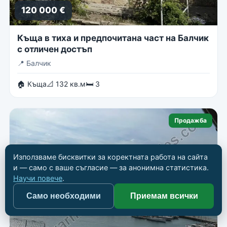
120 000 €
Къща в тиха и предпочитана част на Балчик
с отличен достъп
📍
Балчик
🏠 Къща
📐 132 кв.м
🛏 3
Продажба
Използваме бисквитки за коректната работа на сайта
и — само с ваше съгласие — за анонимна статистика.
Научи повече
.
Само необходими
Приемам всички