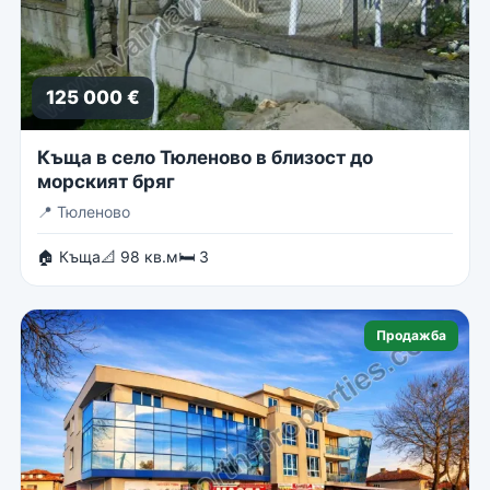
125 000 €
Къща в село Тюленово в близост до
морският бряг
📍
Тюленово
🏠 Къща
📐 98 кв.м
🛏 3
Продажба