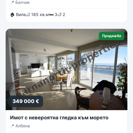
📍
Балчик
🏠 Вила
📐 185 кв.м
🛏 3
🛁 2
Продажба
349 000 €
Имот с невероятна гледка към морето
📍
Албена