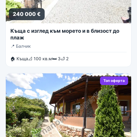
240 000 €
Къща с изглед към морето и в близост до
плаж
📍
Балчик
🏠 Къща
📐 100 кв.м
🛏 3
🛁 2
Топ оферта