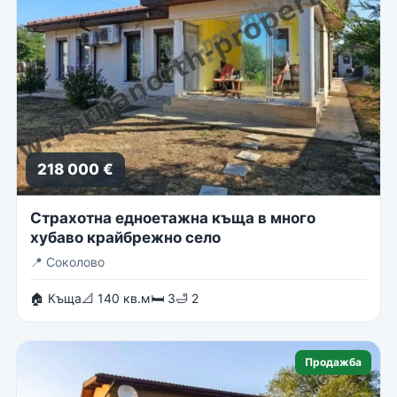
218 000 €
Страхотна едноетажна къща в много
хубаво крайбрежно село
📍
Соколово
🏠 Къща
📐 140 кв.м
🛏 3
🛁 2
Продажба