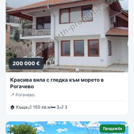
200 000 €
Красива вила с гледка към морето в
Рогачево
📍
Рогачево
🏠 Къща
📐 150 кв.м
🛏 3
🛁 3
Продажба