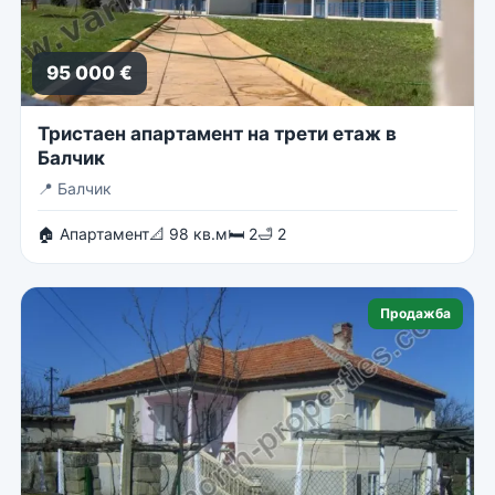
95 000 €
Тристаен апартамент на трети етаж в
Балчик
📍
Балчик
🏠 Апартамент
📐 98 кв.м
🛏 2
🛁 2
Продажба