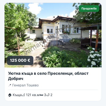
Продажба
125 000 €
Уютна къща в село Преселенци, област
Добрич
📍
Генерал Тошево
🏠 Къща
📐 121 кв.м
🛏 3
🛁 2