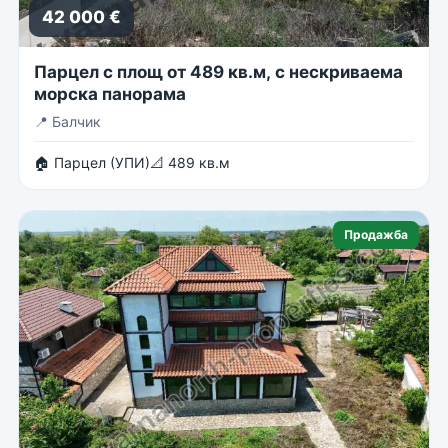
42 000 €
Парцел с площ от 489 кв.м, с нескриваема
морска панорама
📍
Балчик
🏠 Парцел (УПИ)
📐 489 кв.м
Продажба