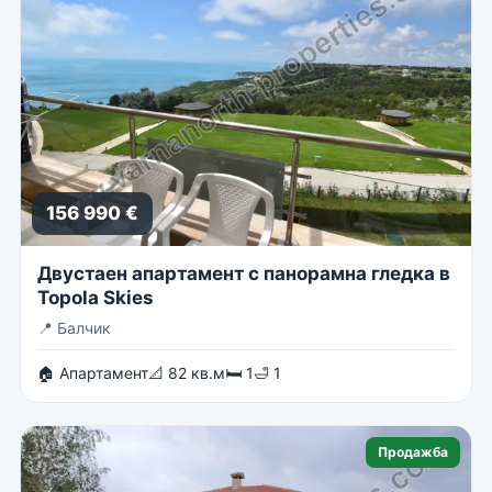
156 990 €
Двустаен апартамент с панорамна гледка в
Topola Skies
📍
Балчик
🏠 Апартамент
📐 82 кв.м
🛏 1
🛁 1
Продажба