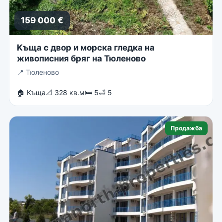
159 000 €
Kъща с двор и морска гледка на
живописния бряг на Тюленово
📍
Тюленово
🏠 Къща
📐 328 кв.м
🛏 5
🛁 5
Продажба