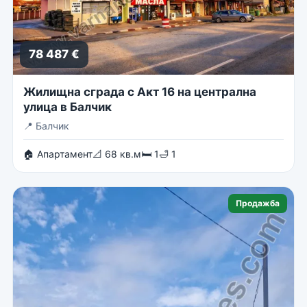
78 487 €
Жилищна сграда с Акт 16 на централна
улица в Балчик
📍
Балчик
🏠 Апартамент
📐 68 кв.м
🛏 1
🛁 1
Продажба