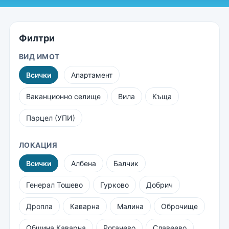
Филтри
ВИД ИМОТ
Всички
Апартамент
Ваканционно селище
Вила
Къща
Парцел (УПИ)
ЛОКАЦИЯ
Всички
Албена
Балчик
Генерал Тошево
Гурково
Добрич
Дропла
Каварна
Малина
Оброчище
Община Каварна
Рогачево
Славеево