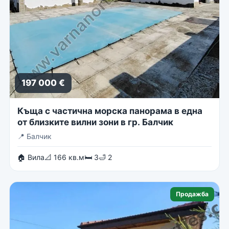
197 000 €
Къща с частична морска панорама в една
от близките вилни зони в гр. Балчик
📍
Балчик
🏠 Вила
📐 166 кв.м
🛏 3
🛁 2
Продажба