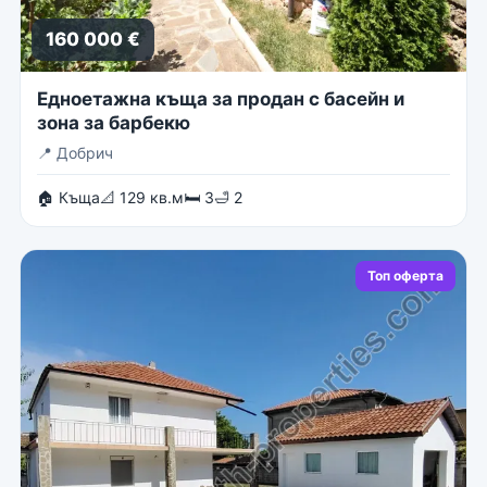
160 000 €
Едноетажна къща за продан с басейн и
зона за барбекю
📍
Добрич
🏠 Къща
📐 129 кв.м
🛏 3
🛁 2
Топ оферта