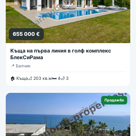
655 000 €
Къща на първа линия в голф комплекс
БлекСиРама
📍
Балчик
🏠 Къща
📐 203 кв.м
🛏 4
🛁 3
Продажба