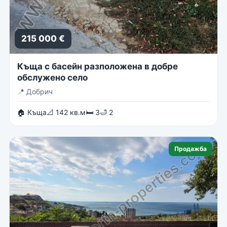
215 000 €
Къща с басейн разположена в добре
обслужено село
📍
Добрич
🏠 Къща
📐 142 кв.м
🛏 3
🛁 2
Продажба