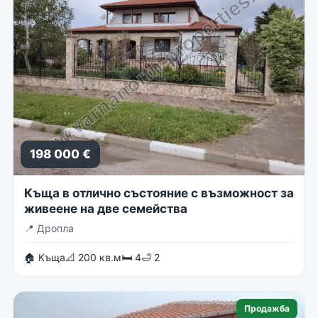
198 000 €
Къща в отлично състояние с възможност за
живеене на две семейства
📍
Дропла
🏠 Къща
📐 200 кв.м
🛏 4
🛁 2
Продажба