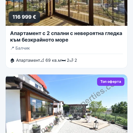
116 999 €
Апартамент с 2 спални с невероятна гледка
към безкрайното море
📍
Балчик
🏠 Апартамент
📐 69 кв.м
🛏 2
🛁 2
Топ оферта