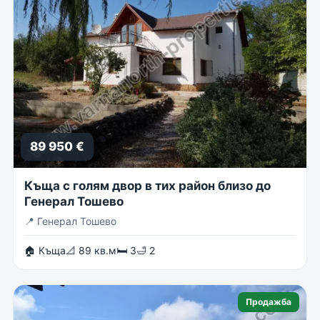
89 950 €
Къща с голям двор в тих район близо до
Генерал Тошево
📍
Генерал Тошево
🏠 Къща
📐 89 кв.м
🛏 3
🛁 2
Продажба