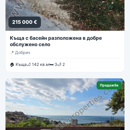
215 000 €
Къща с басейн разположена в добре
обслужено село
📍
Добрич
🏠 Къща
📐 142 кв.м
🛏 3
🛁 2
Продажба