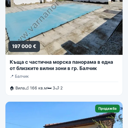
197 000 €
Къща с частична морска панорама в една
от близките вилни зони в гр. Балчик
📍
Балчик
🏠 Вила
📐 166 кв.м
🛏 3
🛁 2
Продажба