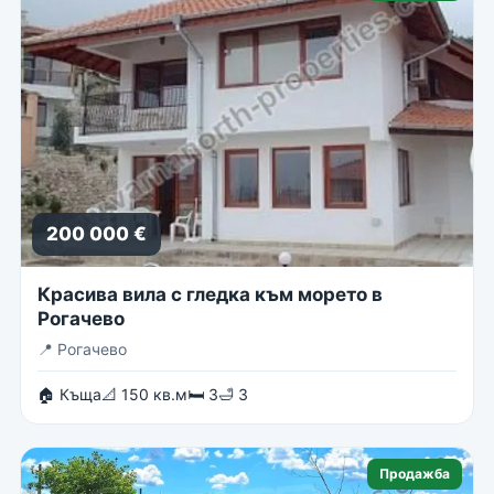
200 000 €
Красива вила с гледка към морето в
Рогачево
📍
Рогачево
🏠 Къща
📐 150 кв.м
🛏 3
🛁 3
Продажба