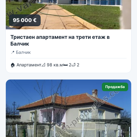
95 000 €
Тристаен апартамент на трети етаж в
Балчик
📍
Балчик
🏠 Апартамент
📐 98 кв.м
🛏 2
🛁 2
Продажба