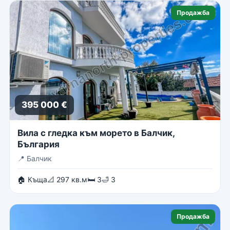
Продажба
395 000 €
Вила с гледка към морето в Балчик,
България
📍
Балчик
🏠 Къща
📐 297 кв.м
🛏 3
🛁 3
Продажба