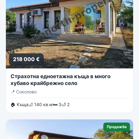
218 000 €
Страхотна едноетажна къща в много
хубаво крайбрежно село
📍
Соколово
🏠 Къща
📐 140 кв.м
🛏 3
🛁 2
Продажба