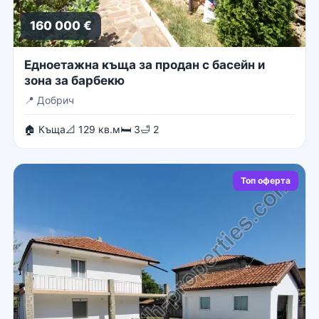
160 000 €
Едноетажна къща за продан с басейн и
зона за барбекю
📍
Добрич
🏠 Къща
📐 129 кв.м
🛏 3
🛁 2
Топ оферта