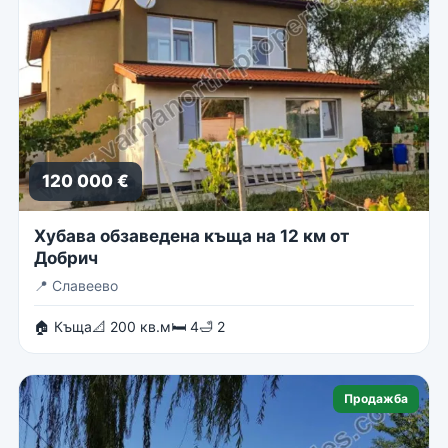
120 000 €
Хубава обзаведена къща на 12 км от
Добрич
📍
Славеево
🏠 Къща
📐 200 кв.м
🛏 4
🛁 2
Продажба