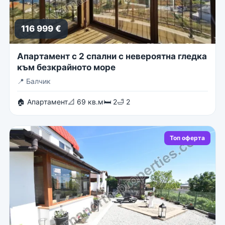
116 999 €
Апартамент с 2 спални с невероятна гледка
към безкрайното море
📍
Балчик
🏠 Апартамент
📐 69 кв.м
🛏 2
🛁 2
Топ оферта