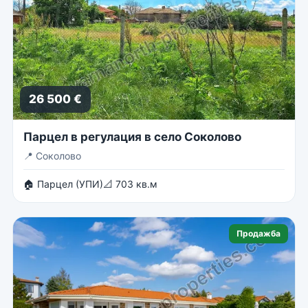
26 500 €
Парцел в регулация в село Соколово
📍
Соколово
🏠 Парцел (УПИ)
📐 703 кв.м
Продажба