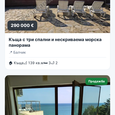
290 000 €
Къща с три спални и нескриваема морска
панорама
📍
Балчик
🏠 Къща
📐 139 кв.м
🛏 3
🛁 2
Продажба