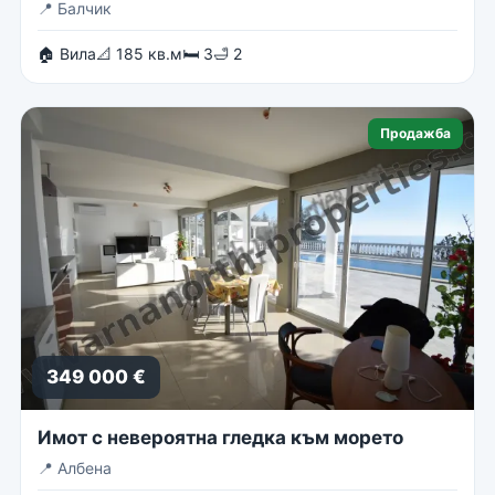
📍
Балчик
🏠 Вила
📐 185 кв.м
🛏 3
🛁 2
Продажба
349 000 €
Имот с невероятна гледка към морето
📍
Албена