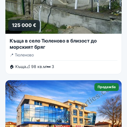
125 000 €
Къща в село Тюленово в близост до
морският бряг
📍
Тюленово
🏠 Къща
📐 98 кв.м
🛏 3
Продажба