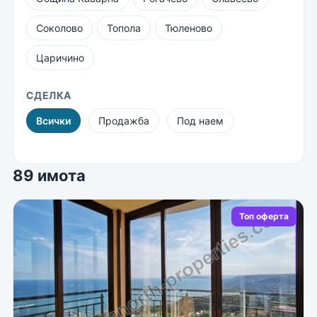
Соколово
Топола
Тюленово
Царичино
СДЕЛКА
Всички
Продажба
Под наем
89 имота
Топ оферта