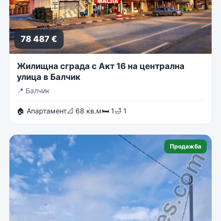
78 487 €
Жилищна сграда с Акт 16 на централна
улица в Балчик
📍
Балчик
🏠 Апартамент
📐 68 кв.м
🛏 1
🛁 1
Продажба