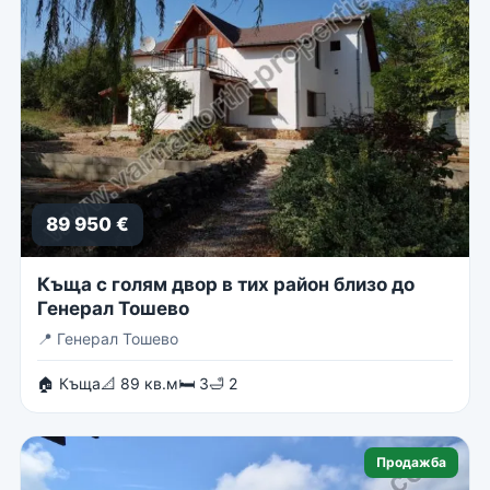
89 950 €
Къща с голям двор в тих район близо до
Генерал Тошево
📍
Генерал Тошево
🏠 Къща
📐 89 кв.м
🛏 3
🛁 2
Продажба