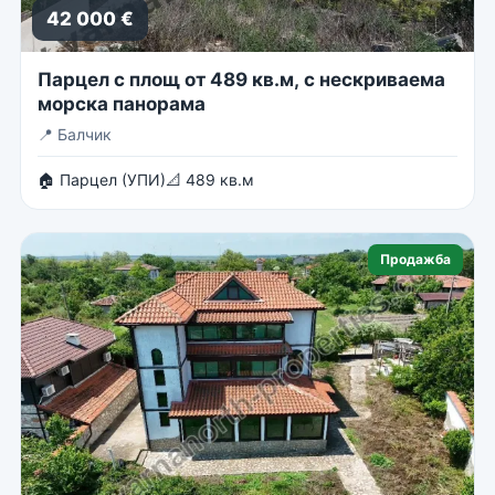
42 000 €
Парцел с площ от 489 кв.м, с нескриваема
морска панорама
📍
Балчик
🏠 Парцел (УПИ)
📐 489 кв.м
Продажба