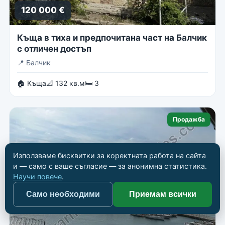
120 000 €
Къща в тиха и предпочитана част на Балчик
с отличен достъп
📍
Балчик
🏠 Къща
📐 132 кв.м
🛏 3
Продажба
Използваме бисквитки за коректната работа на сайта
и — само с ваше съгласие — за анонимна статистика.
Научи повече
.
Само необходими
Приемам всички