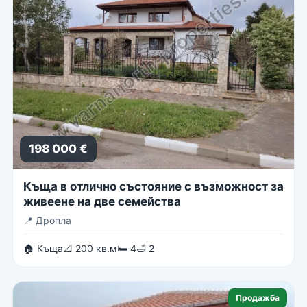
198 000 €
Къща в отлично състояние с възможност за
живеене на две семейства
📍
Дропла
🏠 Къща
📐 200 кв.м
🛏 4
🛁 2
Продажба