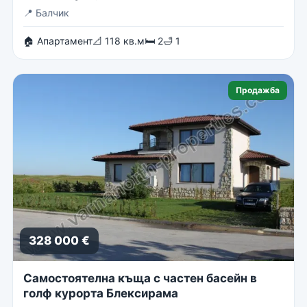
📍
Балчик
🏠 Апартамент
📐 118 кв.м
🛏 2
🛁 1
Продажба
328 000 €
Самостоятелна къща с частен басейн в
голф курорта Блексирама