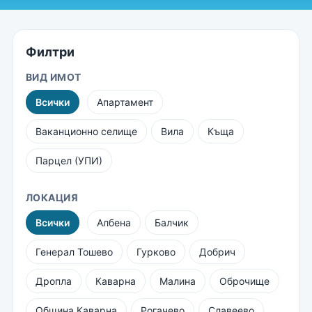
Филтри
ВИД ИМОТ
Всички
Апартамент
Ваканционно селище
Вила
Къща
Парцел (УПИ)
ЛОКАЦИЯ
Всички
Албена
Балчик
Генерал Тошево
Гурково
Добрич
Дропла
Каварна
Малина
Оброчище
Община Каварна
Рогачево
Славеево