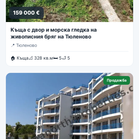
159 000 €
Kъща с двор и морска гледка на
живописния бряг на Тюленово
📍
Тюленово
🏠 Къща
📐 328 кв.м
🛏 5
🛁 5
Продажба