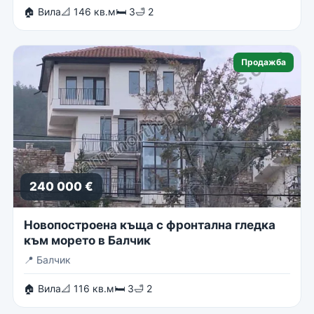
🏠 Вила
📐 146 кв.м
🛏 3
🛁 2
Продажба
240 000 €
Новопостроена къща с фронтална гледка
към морето в Балчик
📍
Балчик
🏠 Вила
📐 116 кв.м
🛏 3
🛁 2