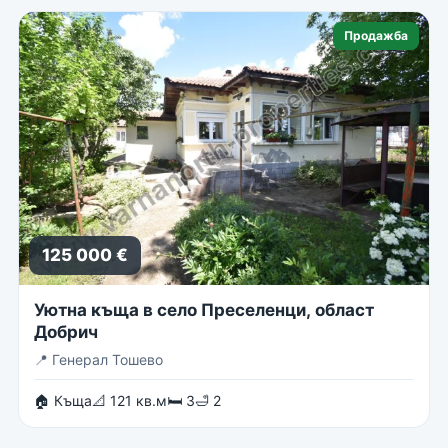
Продажба
125 000 €
Уютна къща в село Преселенци, област
Добрич
📍
Генерал Тошево
🏠 Къща
📐 121 кв.м
🛏 3
🛁 2