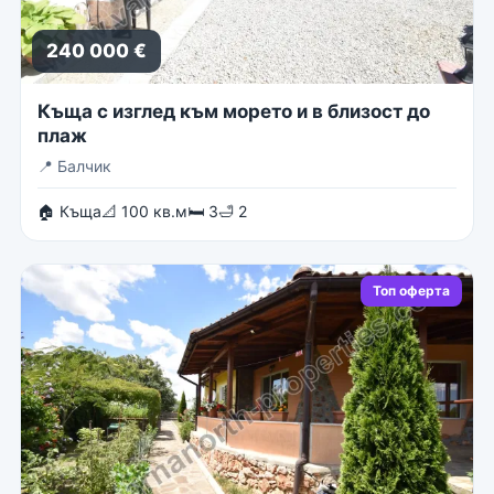
240 000 €
Къща с изглед към морето и в близост до
плаж
📍
Балчик
🏠 Къща
📐 100 кв.м
🛏 3
🛁 2
Топ оферта