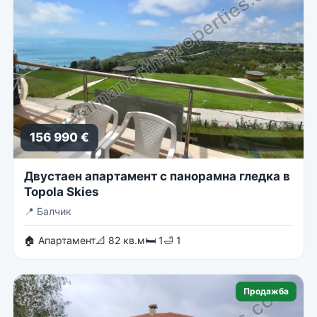
156 990 €
Двустаен апартамент с панорамна гледка в
Topola Skies
📍
Балчик
🏠 Апартамент
📐 82 кв.м
🛏 1
🛁 1
Продажба