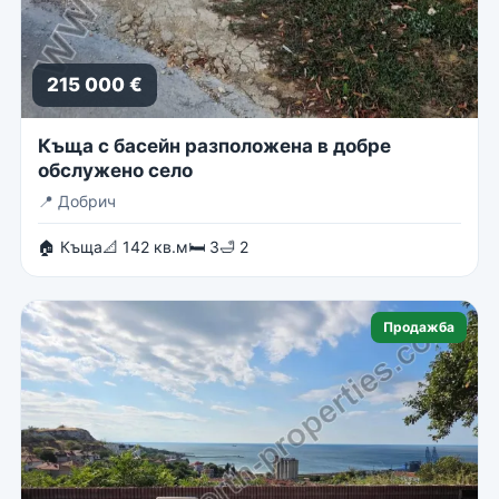
215 000 €
Къща с басейн разположена в добре
обслужено село
📍
Добрич
🏠 Къща
📐 142 кв.м
🛏 3
🛁 2
Продажба