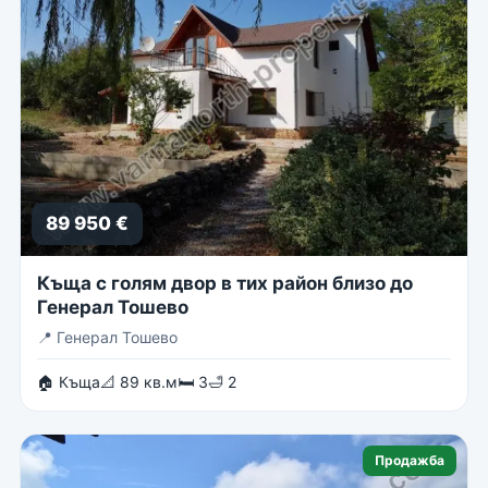
89 950 €
Къща с голям двор в тих район близо до
Генерал Тошево
📍
Генерал Тошево
🏠 Къща
📐 89 кв.м
🛏 3
🛁 2
Продажба