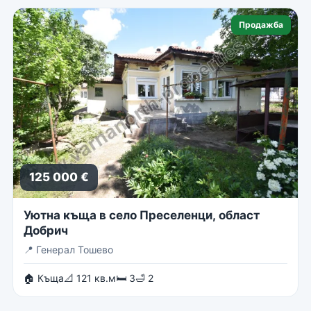
Продажба
125 000 €
Уютна къща в село Преселенци, област
Добрич
📍
Генерал Тошево
🏠 Къща
📐 121 кв.м
🛏 3
🛁 2