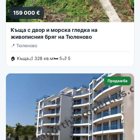
159 000 €
Kъща с двор и морска гледка на
живописния бряг на Тюленово
📍
Тюленово
🏠 Къща
📐 328 кв.м
🛏 5
🛁 5
Продажба