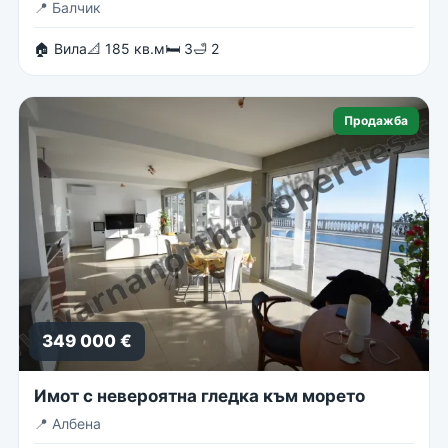
📍
Балчик
🏠 Вила
📐 185 кв.м
🛏 3
🛁 2
Продажба
349 000 €
Имот с невероятна гледка към морето
📍
Албена