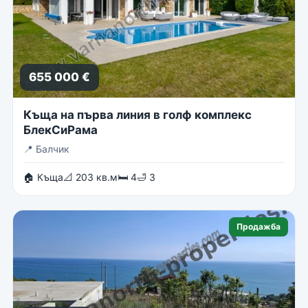
655 000 €
Къща на първа линия в голф комплекс
БлекСиРама
📍
Балчик
🏠 Къща
📐 203 кв.м
🛏 4
🛁 3
Продажба