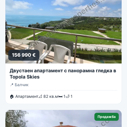
156 990 €
Двустаен апартамент с панорамна гледка в
Topola Skies
📍
Балчик
🏠 Апартамент
📐 82 кв.м
🛏 1
🛁 1
Продажба