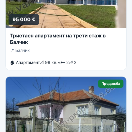
95 000 €
Тристаен апартамент на трети етаж в
Балчик
📍
Балчик
🏠 Апартамент
📐 98 кв.м
🛏 2
🛁 2
Продажба