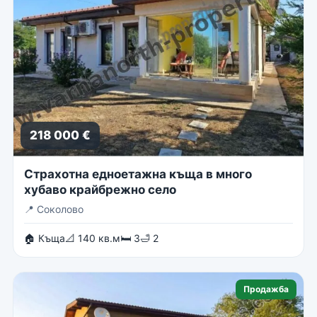
218 000 €
Страхотна едноетажна къща в много
хубаво крайбрежно село
📍
Соколово
🏠 Къща
📐 140 кв.м
🛏 3
🛁 2
Продажба