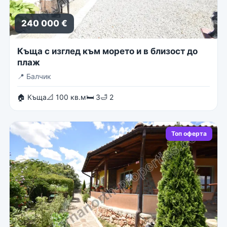
240 000 €
Къща с изглед към морето и в близост до
плаж
📍
Балчик
🏠 Къща
📐 100 кв.м
🛏 3
🛁 2
Топ оферта