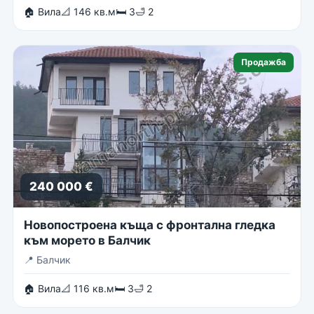
🏠 Вила
📐 146 кв.м
🛏 3
🛁 2
Продажба
240 000 €
Новопостроена къща с фронтална гледка
към морето в Балчик
📍
Балчик
🏠 Вила
📐 116 кв.м
🛏 3
🛁 2