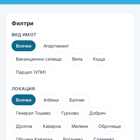
Филтри
ВИД ИМОТ
Всички
Апартамент
Ваканционно селище
Вила
Къща
Парцел (УПИ)
ЛОКАЦИЯ
Всички
Албена
Балчик
Генерал Тошево
Гурково
Добрич
Дропла
Каварна
Малина
Оброчище
Община Каварна
Рогачево
Славеево