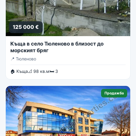
125 000 €
Къща в село Тюленово в близост до
морският бряг
📍
Тюленово
🏠 Къща
📐 98 кв.м
🛏 3
Продажба