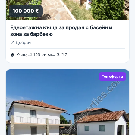
160 000 €
Едноетажна къща за продан с басейн и
зона за барбекю
📍
Добрич
🏠 Къща
📐 129 кв.м
🛏 3
🛁 2
Топ оферта