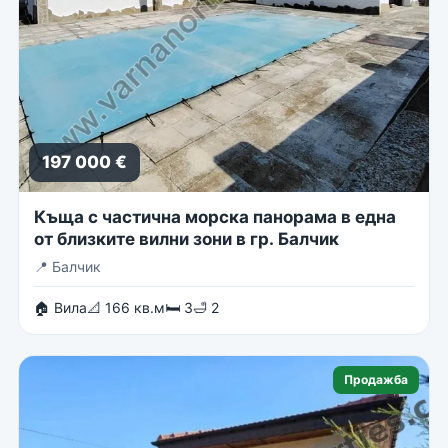
197 000 €
Къща с частична морска панорама в една
от близките вилни зони в гр. Балчик
📍
Балчик
🏠 Вила
📐 166 кв.м
🛏 3
🛁 2
Продажба