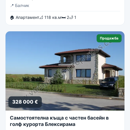
📍
Балчик
🏠 Апартамент
📐 118 кв.м
🛏 2
🛁 1
Продажба
328 000 €
Самостоятелна къща с частен басейн в
голф курорта Блексирама