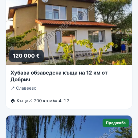
120 000 €
Хубава обзаведена къща на 12 км от
Добрич
📍
Славеево
🏠 Къща
📐 200 кв.м
🛏 4
🛁 2
Продажба