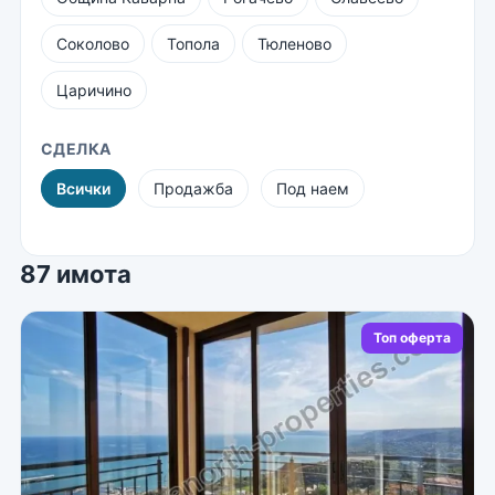
Соколово
Топола
Тюленово
Царичино
СДЕЛКА
Всички
Продажба
Под наем
87 имота
Топ оферта