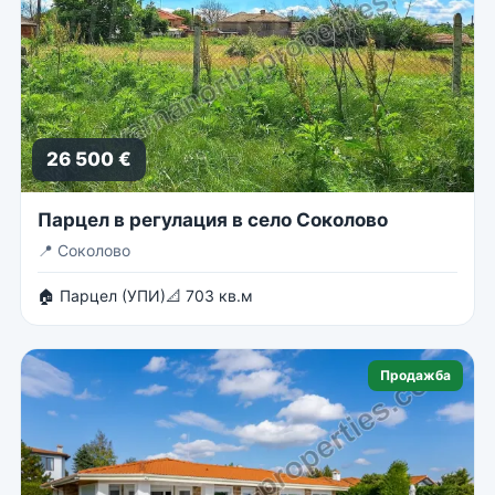
26 500 €
Парцел в регулация в село Соколово
📍
Соколово
🏠 Парцел (УПИ)
📐 703 кв.м
Продажба