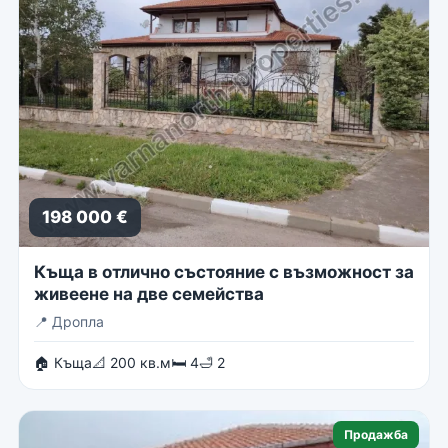
198 000 €
Къща в отлично състояние с възможност за
живеене на две семейства
📍
Дропла
🏠 Къща
📐 200 кв.м
🛏 4
🛁 2
Продажба