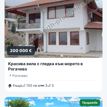
200 000 €
Красива вила с гледка към морето в
Рогачево
📍
Рогачево
🏠 Къща
📐 150 кв.м
🛏 3
🛁 3
Продажба