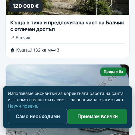
120 000 €
Къща в тиха и предпочитана част на Балчик
с отличен достъп
📍
Балчик
🏠 Къща
📐 132 кв.м
🛏 3
Продажба
Използваме бисквитки за коректната работа на сайта
и — само с ваше съгласие — за анонимна статистика.
Научи повече
.
Само необходими
Приемам всички