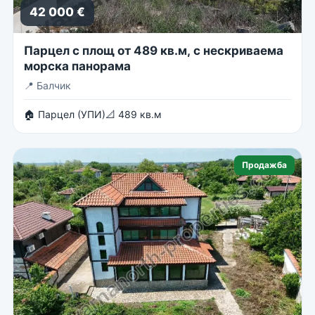
42 000 €
Парцел с площ от 489 кв.м, с нескриваема
морска панорама
📍
Балчик
🏠 Парцел (УПИ)
📐 489 кв.м
Продажба