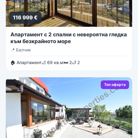
116 999 €
Апартамент с 2 спални с невероятна гледка
към безкрайното море
📍
Балчик
🏠 Апартамент
📐 69 кв.м
🛏 2
🛁 2
Топ оферта