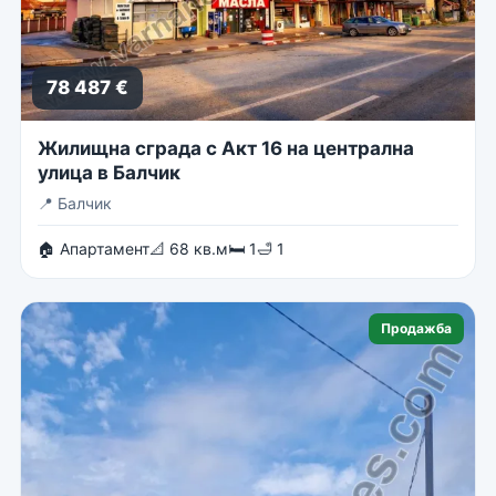
78 487 €
Жилищна сграда с Акт 16 на централна
улица в Балчик
📍
Балчик
🏠 Апартамент
📐 68 кв.м
🛏 1
🛁 1
Продажба