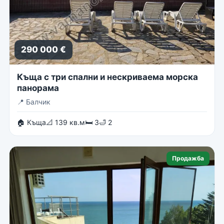
290 000 €
Къща с три спални и нескриваема морска
панорама
📍
Балчик
🏠 Къща
📐 139 кв.м
🛏 3
🛁 2
Продажба